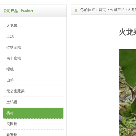
你的位置：
首页
>
公司产品
> 火龙
公司产品 Product
火龙果
火龙
土鸡
蜜糖金桔
南丰蜜桔
櫻桃
山羊
无公害蔬菜
土鸡蛋
杨梅
突围桃
春蜜桃