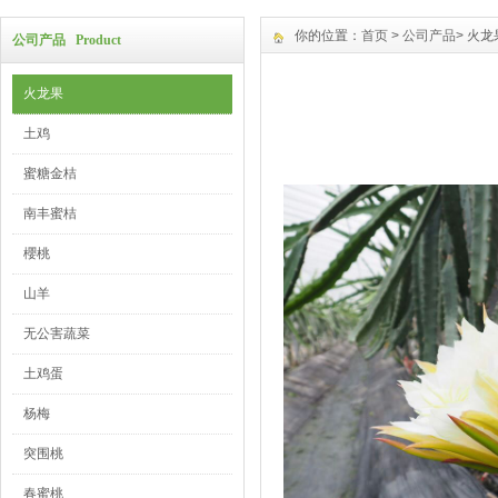
你的位置：
首页
>
公司产品
> 火龙
公司产品 Product
火龙果
土鸡
蜜糖金桔
南丰蜜桔
櫻桃
山羊
无公害蔬菜
土鸡蛋
杨梅
突围桃
春蜜桃